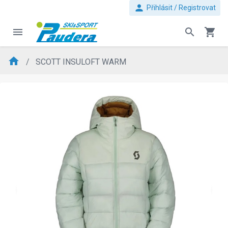
person
Přihlásit / Registrovat
menu
search
shopping_cart
home
SCOTT INSULOFT WARM
evron_left
chevron_ri