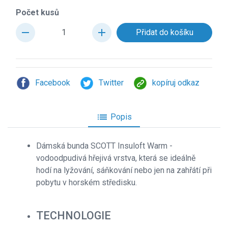
Počet kusů
remove
add
Facebook
Twitter
kopíruj odkaz
list
Popis
Dámská bunda SCOTT Insuloft Warm -
vodoodpudivá hřejivá vrstva, která se ideálně
hodí na lyžování, sáňkování nebo jen na zahřátí při
pobytu v horském středisku.
TECHNOLOGIE