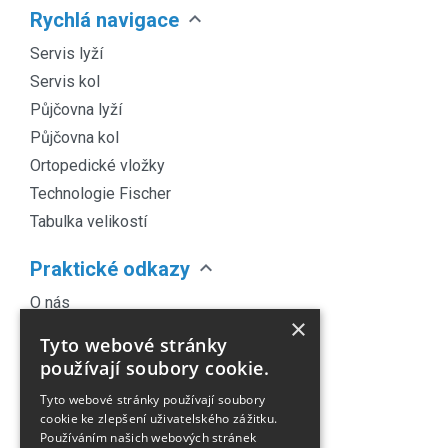
expand_more
Rychlá navigace
Servis lyží
Servis kol
Půjčovna lyží
Půjčovna kol
Ortopedické vložky
Technologie Fischer
Tabulka velikostí
expand_more
Praktické odkazy
O nás
×
Náš Blog
Tyto webové stránky
Obchodní podmínky
používají soubory cookie.
Časté dotazy
Tyto webové stránky používají soubory
Kontakt
cookie ke zlepšení uživatelského zážitku.
Používáním našich webových stránek