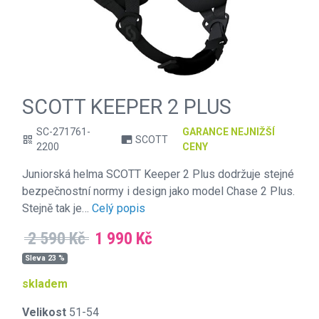
SCOTT KEEPER 2 PLUS
SC-271761-
GARANCE NEJNIŽŠÍ
SCOTT
qr_code
branding_watermark
2200
CENY
Juniorská helma SCOTT Keeper 2 Plus dodržuje stejné
bezpečnostní normy i design jako model Chase 2 Plus.
Stejně tak je…
Celý popis
2 590 Kč
1 990 Kč
Sleva 23 %
skladem
Velikost
51-54