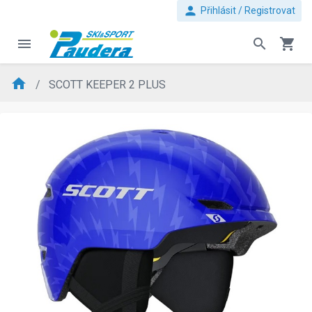
person
Přihlásit / Registrovat
menu
search
shopping_cart
home
SCOTT KEEPER 2 PLUS