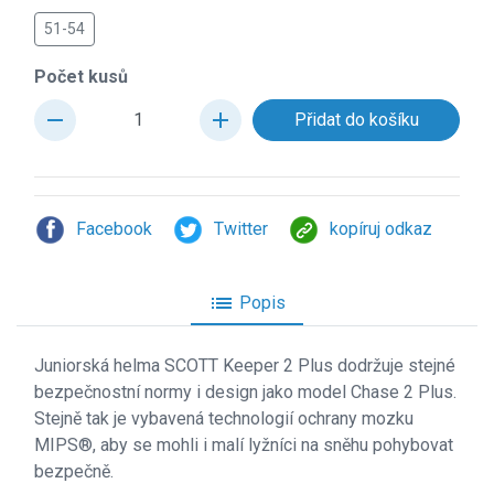
51-54
Počet kusů
remove
add
Facebook
Twitter
kopíruj odkaz
list
Popis
Juniorsk
á helma SCOTT Keeper 2 Plus dodržuje stejné
bezpečnostní normy i design jako model Chase 2 Plus.
Stejně tak je vybavená technologií ochrany mozku
MIPS®, aby se mohli i malí lyžníci na sněhu pohybovat
bezpečně.