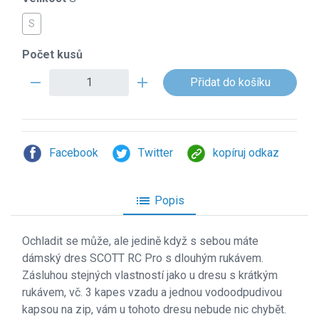
S
Počet kusů
remove
add
Facebook
Twitter
kopíruj odkaz
list
Popis
Ochladit se může, ale jedině když s sebou máte
dámský dres SCOTT RC Pro s dlouhým rukávem.
Zásluhou stejných vlastností jako u dresu s krátkým
rukávem, vč. 3 kapes vzadu a jednou vodoodpudivou
kapsou na zip, vám u tohoto dresu nebude nic chybět.