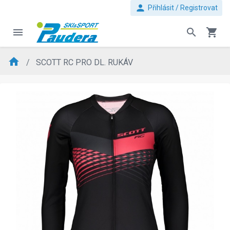
person
Přihlásit / Registrovat
menu
search
shopping_cart
home
SCOTT RC PRO DL. RUKÁV