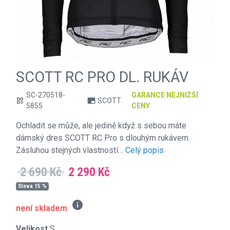
SCOTT RC PRO DL. RUKÁV
SC-270518-
GARANCE NEJNIŽŠÍ
SCOTT
qr_code
branding_watermark
5855
CENY
Ochladit se může, ale jedině když s sebou máte
dámský dres SCOTT RC Pro s dlouhým rukávem.
Zásluhou stejných vlastností…
Celý popis
2 690 Kč
2 290 Kč
Sleva 15 %
info
není skladem
Velikost
S