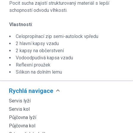
Pocit sucha zajistí strukturovaný materiál s lepší
schopností odvodu vlhkosti.
Vlastnosti
:
Celopropínací zip semi-autolock vpředu
2 hlavní kapsy vzadu
2 kapsy na občerstvení
Vodoodpudivá kapsa vzadu
Reflexní proužek
Silikon na dolním lemu
expand_more
Rychlá navigace
Servis lyží
Servis kol
Půjčovna lyží
Půjčovna kol