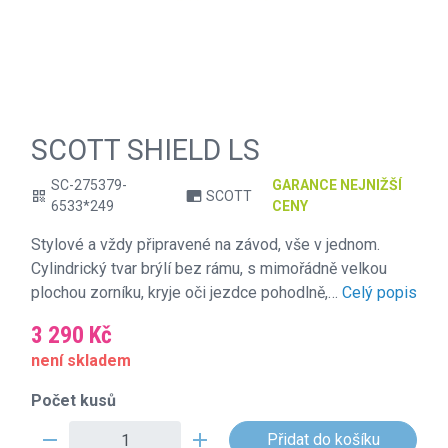
SCOTT SHIELD LS
SC-275379-
GARANCE NEJNIŽŠÍ
SCOTT
qr_code
branding_watermark
6533*249
CENY
Stylové a vždy připravené na závod, vše v jednom.
Cylindrický tvar brýlí bez rámu, s mimořádně velkou
plochou zorníku, kryje oči jezdce pohodlně,…
Celý popis
3 290 Kč
není skladem
Počet kusů
remove
add