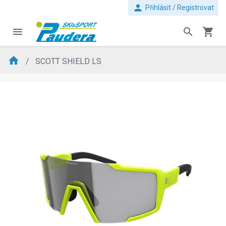
person
Přihlásit / Registrovat
menu
search
shopping_cart
home
SCOTT SHIELD LS