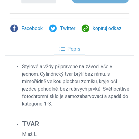
Facebook
Twitter
kopíruj odkaz
list
Popis
Stylové a vždy připravené na závod, vše v
jednom. Cylindrický tvar brýlí bez rámu, s
mimořádně velkou plochou zorníku, kryje oči
jezdce pohodlně, bez rušivých prvků. Světlocitlivé
fotochromní sklo je samozabarvovací a spadá do
kategorie 1-3.
TVAR
M až L