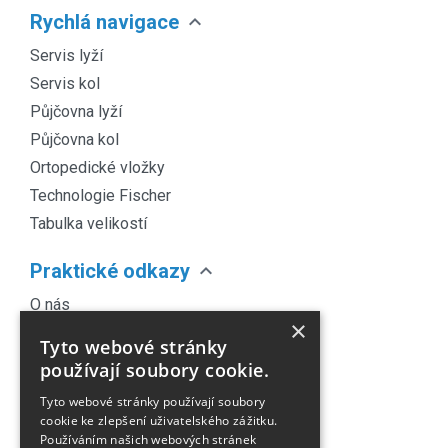
expand_more
Rychlá navigace
Servis lyží
Servis kol
Půjčovna lyží
Půjčovna kol
Ortopedické vložky
Technologie Fischer
Tabulka velikostí
expand_more
Praktické odkazy
O nás
×
Náš Blog
Tyto webové stránky
Obchodní podmínky
používají soubory cookie.
Časté dotazy
Tyto webové stránky používají soubory
Kontakt
cookie ke zlepšení uživatelského zážitku.
Používáním našich webových stránek