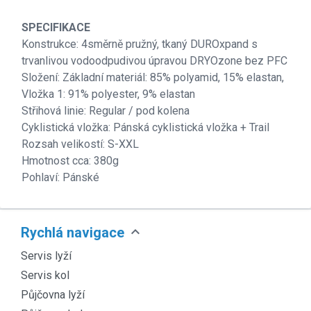
SPECIFIKACE
Konstrukce: 4směrně pružný, tkaný DUROxpand s
trvanlivou vodoodpudivou úpravou DRYOzone bez PFC
Složení: Základní materiál: 85% polyamid, 15% elastan,
Vložka 1: 91% polyester, 9% elastan
Střihová linie: Regular / pod kolena
Cyklistická vložka: Pánská cyklistická vložka + Trail
Rozsah velikostí: S-XXL
Hmotnost cca: 380g
Pohlaví: Pánské
expand_more
Rychlá navigace
Servis lyží
Servis kol
Půjčovna lyží