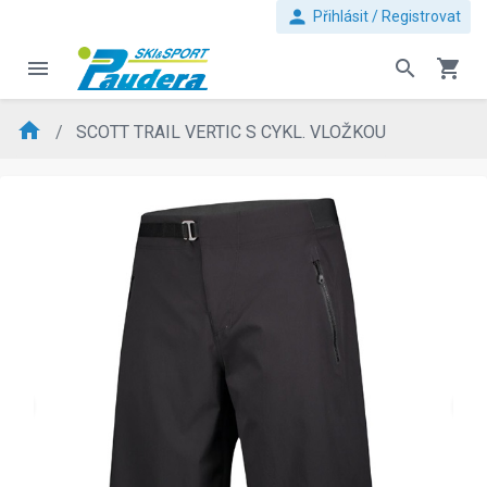
person
Přihlásit / Registrovat
menu
search
shopping_cart
home
SCOTT TRAIL VERTIC S CYKL. VLOŽKOU
evron_left
chevron_ri