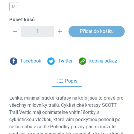
M
Počet kusů
remove
add
Facebook
Twitter
kopíruj odkaz
list
Popis
Lehk
é, minimalistické kraťasy na kolo jsou to pravé pro
všechny milovníky trailů. Cyklistické kraťasy SCOTT
Trail Vertic mají odnímatelné vnitřní šortky s
cyklistickou vložkou, které vám poskytnou pohodlí po
celou dobu v sedle.Pohodlný pružný pas si můžete
nastavit za jízdy, nemusíte tak sesedat z kola a ztrácet