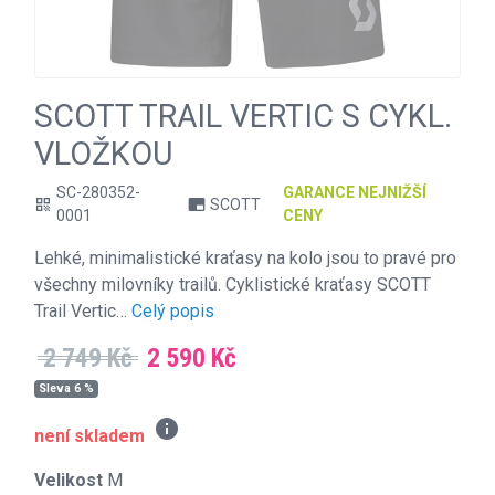
SCOTT TRAIL VERTIC S CYKL.
VLOŽKOU
SC-280352-
GARANCE NEJNIŽŠÍ
SCOTT
qr_code
branding_watermark
0001
CENY
Lehké, minimalistické kraťasy na kolo jsou to pravé pro
všechny milovníky trailů. Cyklistické kraťasy SCOTT
Trail Vertic…
Celý popis
2 749 Kč
2 590 Kč
Sleva 6 %
info
není skladem
Velikost
M