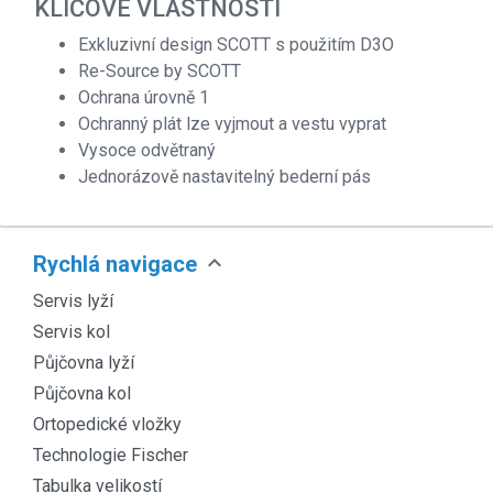
KLÍČOVÉ VLASTNOSTI
Exkluzivní design SCOTT s použitím D3O
Re-Source by SCOTT
Ochrana úrovně 1
Ochranný plát lze vyjmout a vestu vyprat
Vysoce odvětraný
Jednorázově nastavitelný bederní pás
expand_more
Rychlá navigace
Servis lyží
Servis kol
Půjčovna lyží
Půjčovna kol
Ortopedické vložky
Technologie Fischer
Tabulka velikostí