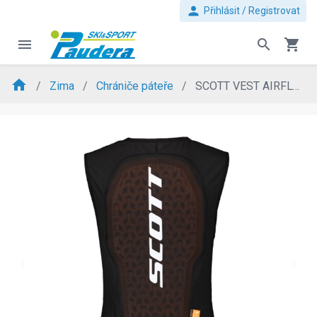
person
Přihlásit / Registrovat
menu
search
shopping_cart
home
Zima
Chrániče páteře
SCOTT VEST AIRFLOW WS
evron_left
chevron_ri