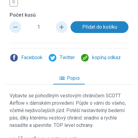
S
Počet kusů
remove
add
Facebook
Twitter
kopíruj odkaz
list
Popis
Vybavte se pohodlným vestovým chráničem SCOTT
Airflow v dámském provedení. Půjde s vámi do všeho,
včetně nejdivočejších jízd. Potěší nastavitelný bederní
pás, díky kterému vestový chránič snadno a rychle
nasadíte a upevníte. TOP level ochrany.