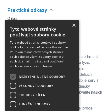
expand_more
Praktické odkazy
O nás
×
Náš Blog
Tyto webové stránky
Obchodní podmínky
používají soubory cookie.
Časté dotazy
Tyto webové stránky používají soubory
Kontakt
cookie ke zlepšení uživatelského zážitku.
Používáním našich webových stránek
Pro naše zákazníky je připraven kompletní sortiment
souhlasíte se všemi soubory cookie v
souladu s našimi zásadami používání
lyžařského vybavení - sjezdové a bežecké lyže,
souborů cookie.
Více informací
lyžařské a běžecké boty, snowboardy a s nimi
související vybavení, oblečení a celá řada dalších
NEZBYTNĚ NUTNÉ SOUBORY
doplňků. Důležitou součástí zimních služeb je servis
VÝKONOVÉ SOUBORY
lyží i snowboardů na špičkových strojích značky
Wintersteiger zkušenými servismeny. Na kvalitě našich
SOUBORY CÍLENÍ
servisů si velmi zakládáme!
FUNKČNÍ SOUBORY
V letní sezoně se plně věnujeme cyklistice, prodeji i