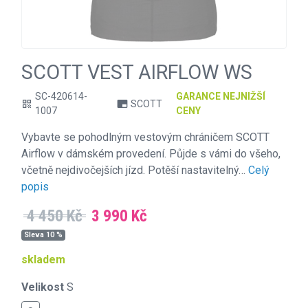
SCOTT VEST AIRFLOW WS
SC-420614-
GARANCE NEJNIŽŠÍ
SCOTT
qr_code
branding_watermark
1007
CENY
Vybavte se pohodlným vestovým chráničem SCOTT
Airflow v dámském provedení. Půjde s vámi do všeho,
včetně nejdivočejších jízd. Potěší nastavitelný…
Celý
popis
4 450 Kč
3 990 Kč
Sleva 10 %
skladem
Velikost
S