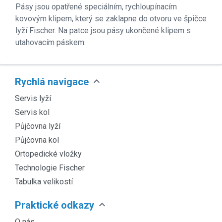
Pásy jsou opatřené speciálním, rychloupínacím
kovovým klipem, který se zaklapne do otvoru ve špičce
lyží Fischer. Na patce jsou pásy ukončené klipem s
utahovacím páskem.
expand_more
Rychlá navigace
Servis lyží
Servis kol
Půjčovna lyží
Půjčovna kol
Ortopedické vložky
Technologie Fischer
Tabulka velikostí
expand_more
Praktické odkazy
O nás