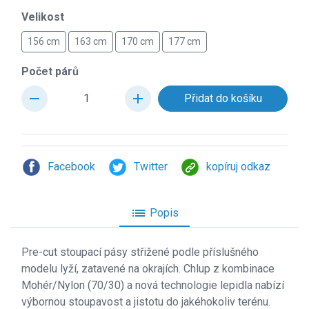
Velikost
156 cm
163 cm
170 cm
177 cm
Počet párů
remove
add
Facebook
Twitter
kopíruj odkaz
list
Popis
Pre-cut stoupac
í pásy střižené podle příslušného
modelu lyží, zatavené na okrajích. Chlup z kombinace
Mohér/Nylon (70/30) a nová technologie lepidla nabízí
výbornou stoupavost a jistotu do jakéhokoliv terénu.