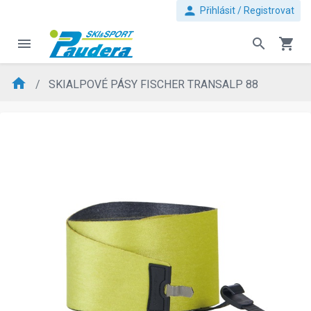
person
Přihlásit / Registrovat
menu
search
shopping_cart
home
SKIALPOVÉ PÁSY FISCHER TRANSALP 88