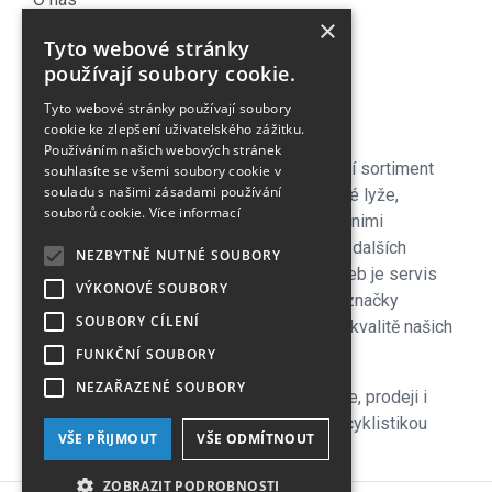
×
Náš Blog
Tyto webové stránky
Obchodní podmínky
používají soubory cookie.
Časté dotazy
Tyto webové stránky používají soubory
Kontakt
cookie ke zlepšení uživatelského zážitku.
Používáním našich webových stránek
Pro naše zákazníky je připraven kompletní sortiment
souhlasíte se všemi soubory cookie v
souladu s našimi zásadami používání
lyžařského vybavení - sjezdové a bežecké lyže,
souborů cookie.
Více informací
lyžařské a běžecké boty, snowboardy a s nimi
související vybavení, oblečení a celá řada dalších
NEZBYTNĚ NUTNÉ SOUBORY
doplňků. Důležitou součástí zimních služeb je servis
VÝKONOVÉ SOUBORY
lyží i snowboardů na špičkových strojích značky
SOUBORY CÍLENÍ
Wintersteiger zkušenými servismeny. Na kvalitě našich
servisů si velmi zakládáme!
FUNKČNÍ SOUBORY
NEZAŘAZENÉ SOUBORY
V letní sezoně se plně věnujeme cyklistice, prodeji i
servisu kol a nabízíme veškeré služby s cyklistikou
VŠE PŘIJMOUT
VŠE ODMÍTNOUT
související, včetně půjčovny.
ZOBRAZIT PODROBNOSTI