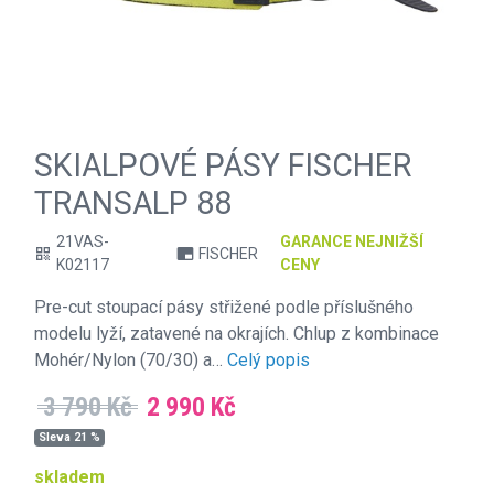
SKIALPOVÉ PÁSY FISCHER
TRANSALP 88
21VAS-
GARANCE NEJNIŽŠÍ
FISCHER
qr_code
branding_watermark
K02117
CENY
Pre-cut stoupací pásy střižené podle příslušného
modelu lyží, zatavené na okrajích. Chlup z kombinace
Mohér/Nylon (70/30) a…
Celý popis
3 790 Kč
2 990 Kč
Sleva 21 %
skladem