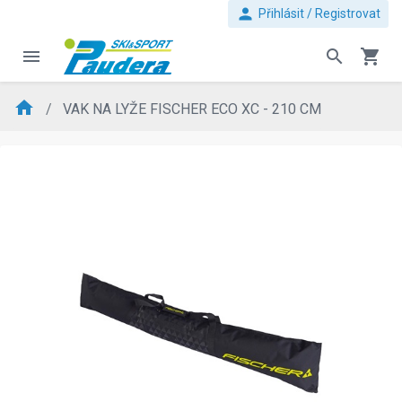
person
Přihlásit / Registrovat
menu
search
shopping_cart
home
VAK NA LYŽE FISCHER ECO XC - 210 CM