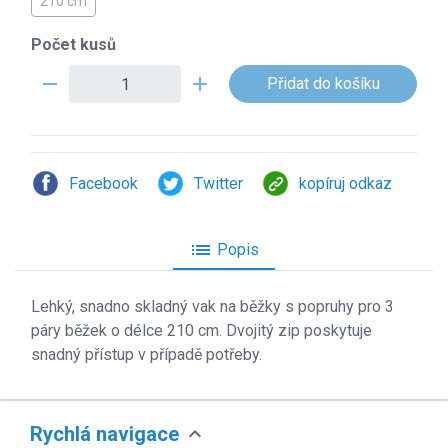
210 cm
Počet kusů
remove
add
Facebook
Twitter
kopíruj odkaz
list
Popis
Lehk
ý, snadno skladný vak na běžky s popruhy pro 3
páry běžek o délce 210 cm. Dvojitý zip poskytuje
snadný přístup v případě potřeby.
expand_more
Rychlá navigace