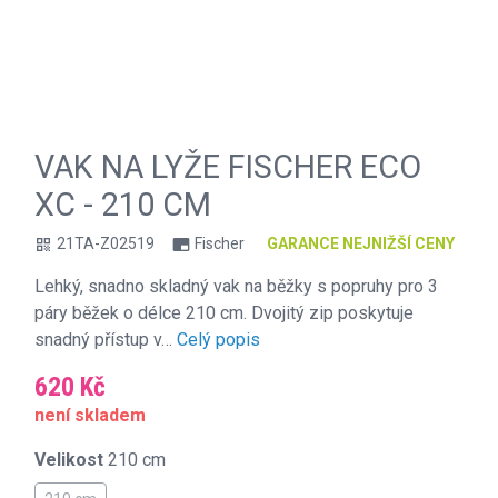
VAK NA LYŽE FISCHER ECO
XC - 210 CM
21TA-Z02519
Fischer
GARANCE NEJNIŽŠÍ CENY
qr_code
branding_watermark
Lehký, snadno skladný vak na běžky s popruhy pro 3
páry běžek o délce 210 cm. Dvojitý zip poskytuje
snadný přístup v…
Celý popis
620 Kč
není skladem
Velikost
210 cm