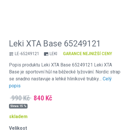
Leki XTA Base 65249121
LE-65249121
LEKI
GARANCE NEJNIŽŠÍ CENY
qr_code
branding_watermark
Popis produktu Leki XTA Base 65249121 Leki XTA
Base je sportovní hůl na běžecké lyžování. Nordic strap
se snadno nastavuje a lehké hliníkové trubky…
Celý
popis
990 Kč
840 Kč
Sleva 15 %
skladem
Velikost