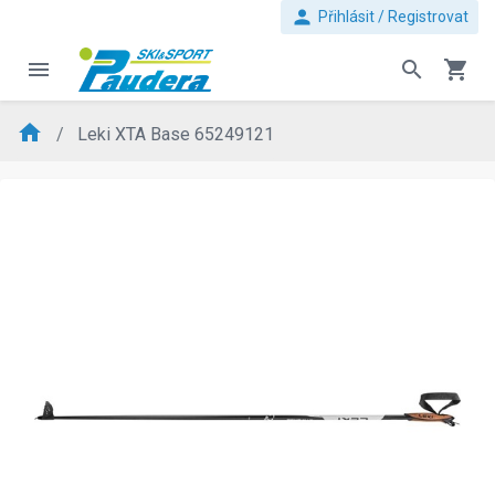
person
Přihlásit / Registrovat
menu
search
shopping_cart
home
Leki XTA Base 65249121