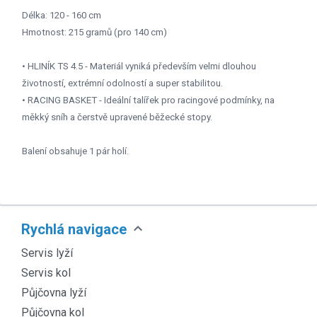
Délka: 120 - 160 cm
Hmotnost: 215 gramů (pro 140 cm)
• HLINÍK TS 4.5 - Materiál vyniká především velmi dlouhou
životností, extrémní odolností a super stabilitou.
• RACING BASKET - Ideální talířek pro racingové podmínky, na
měkký sníh a čerstvě upravené běžecké stopy.
Balení obsahuje 1 pár holí.
expand_more
Rychlá navigace
Servis lyží
Servis kol
Půjčovna lyží
Půjčovna kol