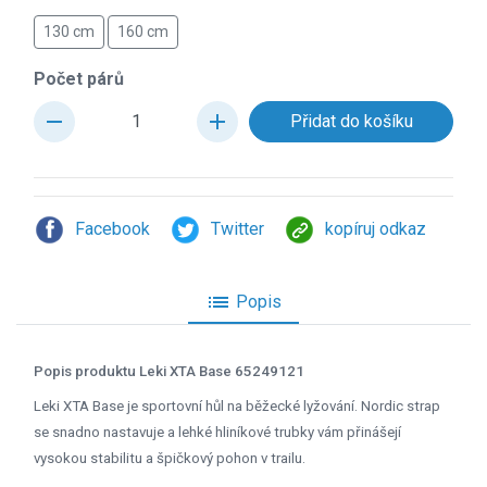
130 cm
160 cm
Počet párů
remove
add
Facebook
Twitter
kopíruj odkaz
list
Popis
Popis produktu Leki XTA Base 65249121
Leki XTA Base je sportovní hůl na běžecké lyžování. Nordic strap
se snadno nastavuje a lehké hliníkové trubky vám přinášejí
vysokou stabilitu a špičkový pohon v trailu.