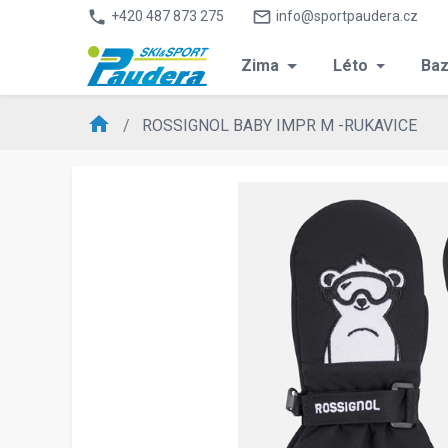
phone
mail_outline
+420 487 873 275
info@sportpaudera.cz
Zima
Léto
Baz
home
ROSSIGNOL BABY IMPR M -RUKAVICE