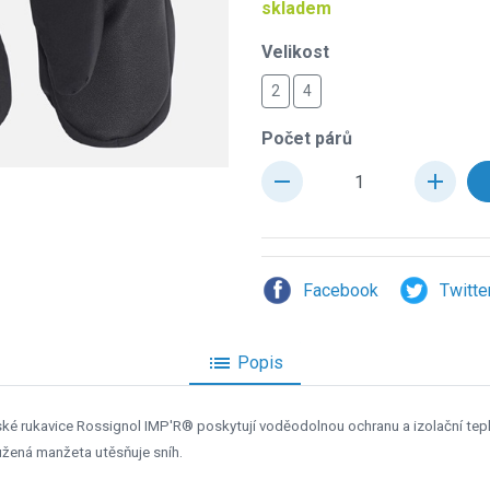
skladem
Velikost
2
4
Počet párů
remove
add
Facebook
Twitte
list
Popis
Dětské rukavice Rossignol IMP'R® poskytují voděodolnou ochranu a izolační 
žená manžeta utěsňuje sníh.