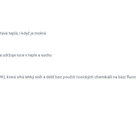
tává teplá, i když je mokrá
udržuje ruce v teple a suchu
 která vrhá lehký sníh a déšť bez použití toxických chemikálií na bázi fluo