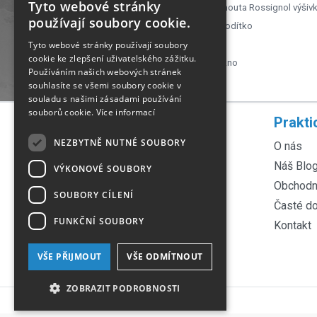
Tyto webové stránky
Oblečení Ff Artwork
Etiketa kohouta Rossignol výšiv
používají soubory cookie.
Oblečení Ff Další funkce
Elastické vodítko
Tyto webové stránky používají soubory
Oblečení Kf Prodyšnost
15 000
cookie ke zlepšení uživatelského zážitku.
Oděvní izolační tkanina Kf
Měkké vlákno
Používáním našich webových stránek
Oděvy Kf Hydroizolace
15 000
souhlasíte se všemi soubory cookie v
souladu s našimi zásadami používání
souborů cookie.
Více informací
Rychlá navigace
Prakti
NEZBYTNĚ NUTNÉ SOUBORY
Servis lyží
O nás
Servis kol
Náš Blo
VÝKONOVÉ SOUBORY
Půjčovna lyží
Obchodn
SOUBORY CÍLENÍ
Půjčovna kol
Časté d
FUNKČNÍ SOUBORY
Ortopedické vložky
Kontakt
Technologie Fischer
VŠE PŘIJMOUT
VŠE ODMÍTNOUT
Tabulka velikostí
ZOBRAZIT PODROBNOSTI