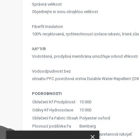
Správná velikost
Objednejte si svou obvyklou velikost
Fiberfil Insulation
100% recyklovaná, rychleschnoucí izolace rukavic, která zůs
IMP'R®
Vodotěsná, prodyšná membrána umožňuje odvod vlhkosti a 
Vodoodpudivost bez
obsahu PFC povrchová vrstva Durable Water-Repellent (DWR),
PODROBNOSTI
Oblečení Kf Prodyšnost
15 000
Oděvy Kf Hydroizolace
15 000
Oblečení Fa Fabric Obsah
Polyester oxford
Plovoucí podšívka Fa
Bemberg
Oblečení Fa Palm
Měkká polyuretanová rukojeť
×