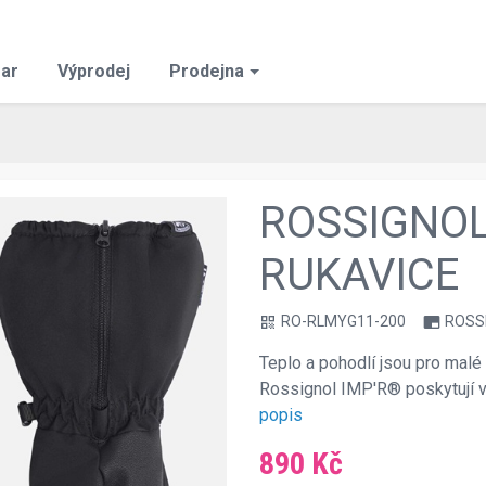
ar
Výprodej
Prodejna
ROSSIGNOL
RUKAVICE
RO-RLMYG11-200
ROSS
qr_code
branding_watermark
Teplo a pohodlí jsou pro malé 
Rossignol IMP'R® poskytují v
popis
890 Kč