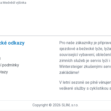
ka Medvědí výšivka
cké odkazy
Pro naše zákazníky je připrav
sjezdové a bežecké lyže, lyž
související vybavení, oblečení
g
zimních služeb je servis lyží
í podmínky
Wintersteiger zkušenými servi
otazy
zakládáme!
V letní sezoně se plně věnujem
veškeré služby s cyklistikou s
Copyright © 2026 SLIM, s.r.o.