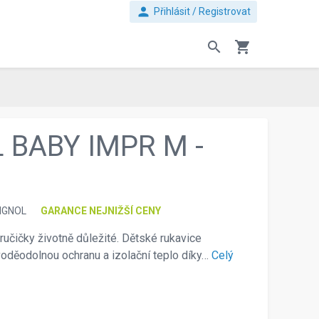
person
Přihlásit / Registrovat
search
shopping_cart
 BABY IMPR M -
IGNOL
GARANCE NEJNIŽŠÍ CENY
ručičky životně důležité. Dětské rukavice
oděodolnou ochranu a izolační teplo díky…
Celý