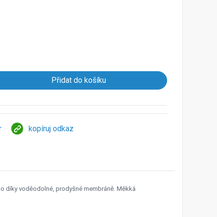
r
kopíruj odkaz
teplo díky voděodolné, prodyšné membráně. Měkká