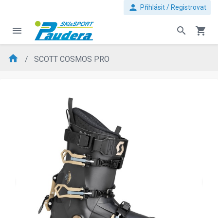
person
Přihlásit / Registrovat
menu
search
shopping_cart
home
SCOTT COSMOS PRO
evron_left
chevron_ri