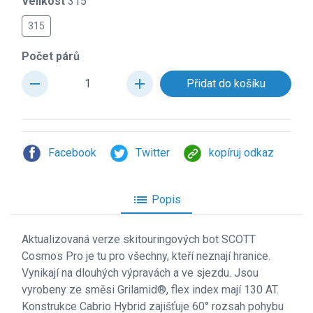
Velikost
315
315
Počet párů
remove
add
Facebook
Twitter
kopíruj odkaz
list
Popis
Aktualizovaná verze skitouringových bot SCOTT
Cosmos Pro je tu pro všechny, kteří neznají hranice.
Vynikají na dlouhých výpravách a ve sjezdu. Jsou
vyrobeny ze směsi Grilamid®, flex index mají 130 AT.
Konstrukce Cabrio Hybrid zajišťuje 60° rozsah pohybu