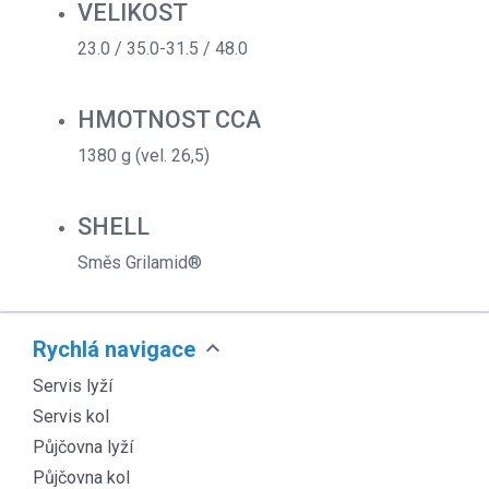
VELIKOST
23.0 / 35.0-31.5 / 48.0
HMOTNOST CCA
1380 g (vel. 26,5)
SHELL
Směs Grilamid®
expand_more
Rychlá navigace
Servis lyží
Servis kol
Půjčovna lyží
Půjčovna kol