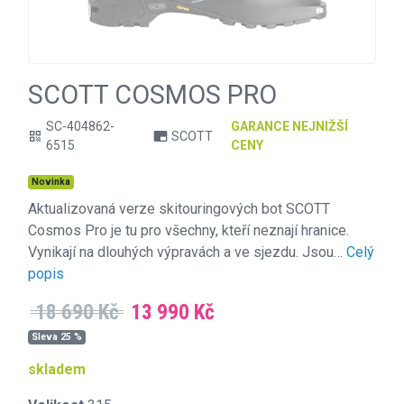
SCOTT COSMOS PRO
SC-404862-
GARANCE NEJNIŽŠÍ
SCOTT
qr_code
branding_watermark
6515
CENY
Novinka
Aktualizovaná verze skitouringových bot SCOTT
Cosmos Pro je tu pro všechny, kteří neznají hranice.
Vynikají na dlouhých výpravách a ve sjezdu. Jsou…
Celý
popis
18 690 Kč
13 990 Kč
Sleva 25 %
skladem