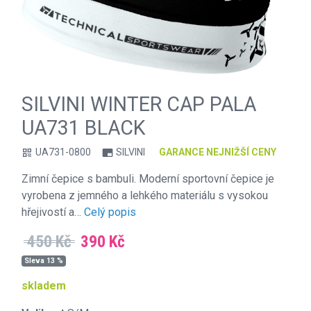
SILVINI WINTER CAP PALA
UA731 BLACK
UA731-0800
SILVINI
GARANCE NEJNIŽŠÍ CENY
qr_code
branding_watermark
Zimní čepice s bambuli. Moderní sportovní čepice je
vyrobena z jemného a lehkého materiálu s vysokou
hřejivostí a…
Celý popis
450 Kč
390 Kč
Sleva 13 %
skladem