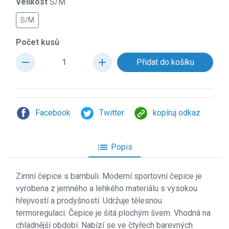
Velikost
S/M
S/M
Počet kusů
remove
add
Facebook
Twitter
kopíruj odkaz
list
Popis
Zimn
í čepice s bambuli. Moderní sportovní čepice je
vyrobena z jemného a lehkého materiálu s vysokou
hřejivostí a prodyšností. Udržuje tělesnou
termoregulaci. Čepice je šitá plochým švem. Vhodná na
chladnější období. Nabízí se ve čtyřech barevných