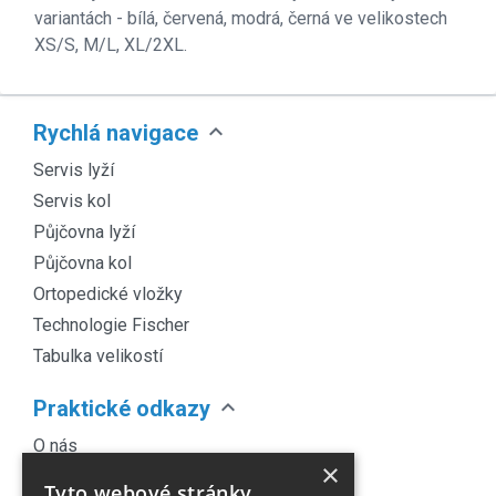
variantách - bílá, červená, modrá, černá ve velikostech
XS/S, M/L, XL/2XL.
expand_more
Rychlá navigace
Servis lyží
Servis kol
Půjčovna lyží
Půjčovna kol
Ortopedické vložky
Technologie Fischer
Tabulka velikostí
expand_more
Praktické odkazy
O nás
×
Náš Blog
Tyto webové stránky