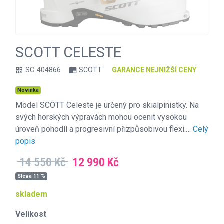
SCOTT CELESTE
SC-404866
SCOTT
GARANCE NEJNIŽŠÍ CENY
qr_code
branding_watermark
Novinka
Model SCOTT Celeste je určený pro skialpinistky. Na
svých horských výpravách mohou ocenit vysokou
úroveň pohodlí a progresivní přizpůsobivou flexi.…
Celý
popis
14 550 Kč
12 990 Kč
Sleva 11 %
skladem
Velikost