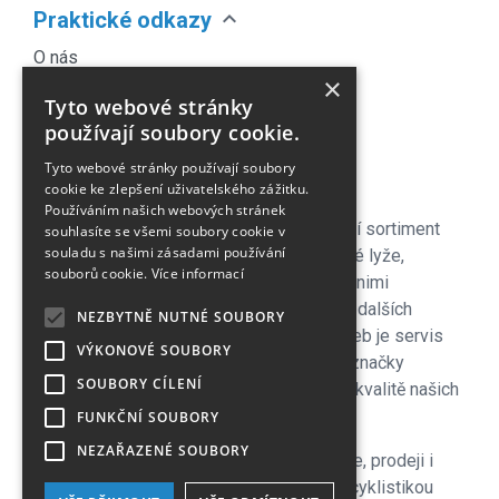
expand_more
Praktické odkazy
O nás
×
Náš Blog
Tyto webové stránky
Obchodní podmínky
používají soubory cookie.
Časté dotazy
Tyto webové stránky používají soubory
Kontakt
cookie ke zlepšení uživatelského zážitku.
Používáním našich webových stránek
Pro naše zákazníky je připraven kompletní sortiment
souhlasíte se všemi soubory cookie v
souladu s našimi zásadami používání
lyžařského vybavení - sjezdové a bežecké lyže,
souborů cookie.
Více informací
lyžařské a běžecké boty, snowboardy a s nimi
související vybavení, oblečení a celá řada dalších
NEZBYTNĚ NUTNÉ SOUBORY
doplňků. Důležitou součástí zimních služeb je servis
VÝKONOVÉ SOUBORY
lyží i snowboardů na špičkových strojích značky
SOUBORY CÍLENÍ
Wintersteiger zkušenými servismeny. Na kvalitě našich
servisů si velmi zakládáme!
FUNKČNÍ SOUBORY
NEZAŘAZENÉ SOUBORY
V letní sezoně se plně věnujeme cyklistice, prodeji i
servisu kol a nabízíme veškeré služby s cyklistikou