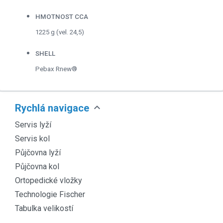
HMOTNOST CCA
1225 g (vel. 24,5)
SHELL
Pebax Rnew®
expand_more
Rychlá navigace
Servis lyží
Servis kol
Půjčovna lyží
Půjčovna kol
Ortopedické vložky
Technologie Fischer
Tabulka velikostí