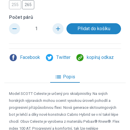
255
265
Počet párů
remove
add
Facebook
Twitter
kopíruj odkaz
list
Popis
Model SCOTT Celeste je určený pro skialpinistky. Na svých
horských výpravách mohou ocenit vysokou úroveň pohodlí a
progresivní přizpůsobivou flexi. Nová generace skitouringových
bot je lehčí a díky nové konstrukci Cabrio Hybrid se v ní také lépe
chodí. Obuv Celeste je vyrobena z materiálu Pebax® Rnew®. Flex
index 100 AT. Progresivní a komfortní, tak lze nejlépe