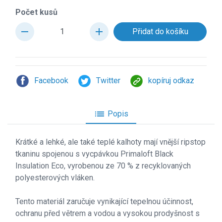
Počet kusů
remove
add
Facebook
Twitter
kopíruj odkaz
list
Popis
Krátké a lehké, ale také teplé kalhoty mají vnější ripstop
tkaninu spojenou s vycpávkou Primaloft Black
Insulation Eco, vyrobenou ze 70 % z recyklovaných
polyesterových vláken.
Tento materiál zaručuje vynikající tepelnou účinnost,
ochranu před větrem a vodou a vysokou prodyšnost s