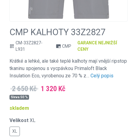
CMP KALHOTY 33Z2827
CM-33Z2827-
GARANCE NEJNIŽŠÍ
CMP
qr_code
branding_watermark
L931
CENY
Krátké a lehké, ale také teplé kalhoty mají vnější ripstop
tkaninu spojenou s vycpávkou Primaloft Black
Insulation Eco, vyrobenou ze 70 % z…
Celý popis
2 650 Kč
1 320 Kč
Sleva 50 %
skladem
Velikost
XL
XL