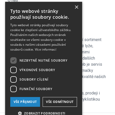
O nás
×
Náš Blog
Tyto webové stránky
Obchodní podmínky
používají soubory cookie.
Časté dotazy
Tyto webové stránky používají soubory
Kontakt
cookie ke zlepšení uživatelského zážitku.
Používáním našich webových stránek
Pro naše zákazníky je připraven kompletní sortiment
souhlasíte se všemi soubory cookie v
souladu s našimi zásadami používání
lyžařského vybavení - sjezdové a bežecké lyže,
souborů cookie.
Více informací
lyžařské a běžecké boty, snowboardy a s nimi
související vybavení, oblečení a celá řada dalších
NEZBYTNĚ NUTNÉ SOUBORY
doplňků. Důležitou součástí zimních služeb je servis
VÝKONOVÉ SOUBORY
lyží i snowboardů na špičkových strojích značky
Wintersteiger zkušenými servismeny. Na kvalitě našich
SOUBORY CÍLENÍ
servisů si velmi zakládáme!
FUNKČNÍ SOUBORY
V letní sezoně se plně věnujeme cyklistice, prodeji i
servisu kol a nabízíme veškeré služby s cyklistikou
VŠE PŘIJMOUT
VŠE ODMÍTNOUT
související, včetně půjčovny.
ZOBRAZIT PODROBNOSTI