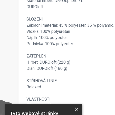
Materiál hřbetu DRYOsphere 3L
DUROloft
SLOŽENÍ
Základní materiál: 45 % polyester, 35 % polyamid,
Vložka: 100% polyuretan
Náplň: 100% polyester
Podšívka: 100% polyester
ZATEPLEN
ÍHřbet: DUROloft (220 g)
Dlaň: DUROloft (180 g)
STŘIHOVÁ LINIE
Relaxed
VLASTNOSTI
Flísová podšívka
×
Nastavitelné poutko na zápěstí
Tyto webové stránky