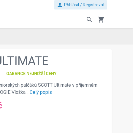
person
Přihlásit / Registrovat
search
shopping_cart
ULTIMATE
T
GARANCE NEJNIŽŠÍ CENY
juniorských palčáků SCOTT Ultimate v příjemném
LOGIE Vložka…
Celý popis
č