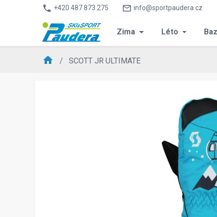
phone
mail_outline
+420 487 873 275
info@sportpaudera.cz
Zima
Léto
Baz
home
SCOTT JR ULTIMATE