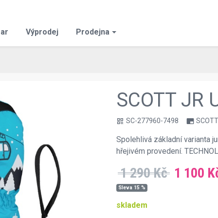
ar
Výprodej
Prodejna
SCOTT JR 
SC-277960-7498
SCOT
qr_code
branding_watermark
Spolehlivá základní varianta 
hřejivém provedení. TECHNO
1 290 Kč
1 100 K
Sleva 15 %
skladem