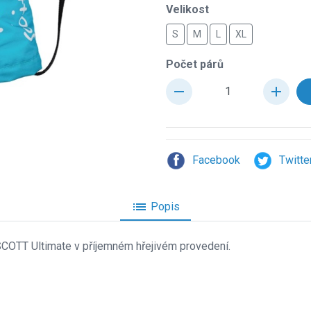
Velikost
S
M
L
XL
Počet párů
remove
add
Facebook
Twitte
list
Popis
 SCOTT Ultimate v příjemném hřejivém provedení.