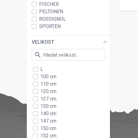
FISCHER
PELTONEN
ROSSIGNOL
SPORTEN
VELIKOST
search
L
100 cm
110 cm
120 cm
127 cm
130 cm
140 cm
147 cm
150 cm
152 cm