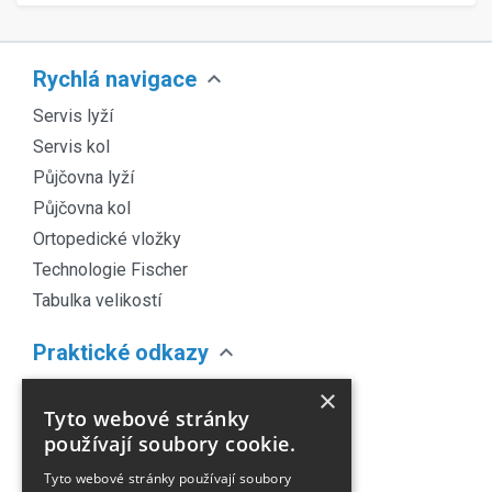
expand_more
Rychlá navigace
Servis lyží
Servis kol
Půjčovna lyží
Půjčovna kol
Ortopedické vložky
Technologie Fischer
Tabulka velikostí
expand_more
Praktické odkazy
O nás
×
Tyto webové stránky
Náš Blog
používají soubory cookie.
Obchodní podmínky
Tyto webové stránky používají soubory
Časté dotazy