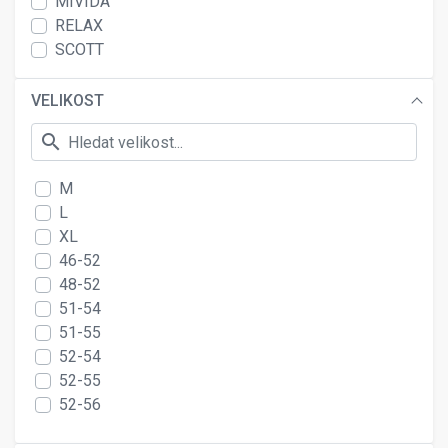
MIVIDA
RELAX
SCOTT
VELIKOST
search
M
L
XL
46-52
48-52
51-54
51-55
52-54
52-55
52-56
53-55