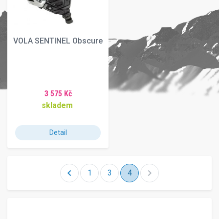
VOLA SENTINEL Obscure
3 575 Kč
skladem
Detail
chevron_left
chevron_right
1
3
4