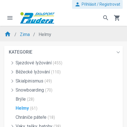
person
Přihlásit / Registrovat
menu
search
shopping_cart
home
Zima
Helmy
KATEGORIE
Sjezdové lyžování
(455)
Běžecké lyžování
(110)
Skialpinismus
(49)
Snowboarding
(70)
Brýle
(28)
Helmy
(61)
Chrániče páteře
(18)
Vaky, tašky, batohy
(38)