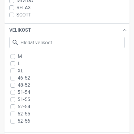
MIVIDA
RELAX
SCOTT
VELIKOST
search
M
L
XL
46-52
48-52
51-54
51-55
52-54
52-55
52-56
53-55