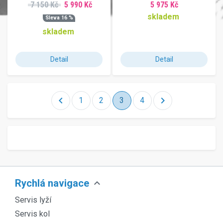
7 150 Kč
5 990 Kč
5 975 Kč
skladem
Sleva 16 %
skladem
Detail
Detail
chevron_left
chevron_right
1
2
3
4
expand_more
Rychlá navigace
Servis lyží
Servis kol