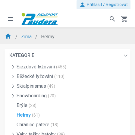
person
Přihlásit / Registrovat
menu
search
shopping_cart
home
Zima
Helmy
KATEGORIE
Sjezdové lyžování
(455)
Běžecké lyžování
(110)
Skialpinismus
(49)
Snowboarding
(70)
Brýle
(28)
Helmy
(61)
Chrániče páteře
(18)
Vaky, tašky, batohy
(38)