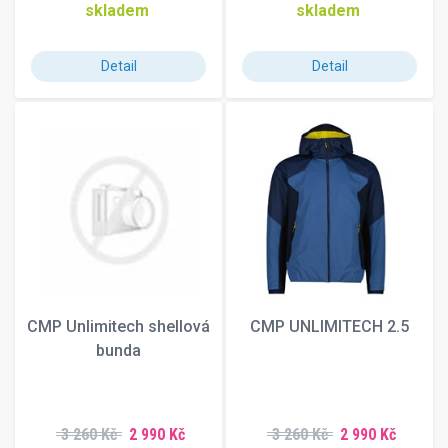
skladem
skladem
188 cm
189 cm
190 cm
Detail
Detail
191 cm
192 cm
194 cm
195 cm
197 cm
199 cm
202 cm
207 cm
210 cm
165-175 cm
CMP Unlimitech shellová
CMP UNLIMITECH 2.5
BLVA
bunda
104
105-140 cm
105-155 cm
105
3 260 Kč
2 990 Kč
3 260 Kč
2 990 Kč