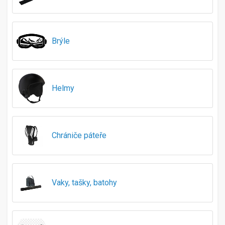
55-57
55-58
55-59
Brýle
56
56-58
56-59
58
Helmy
58-59
58-60
58-61
59-61
Chrániče páteře
60
60-63
61-64
5Y
Vaky, tašky, batohy
10Y
12Y
14Y
116