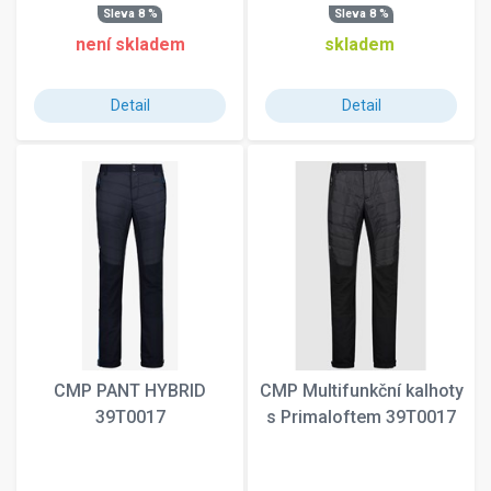
110
Sleva 8 %
Sleva 8 %
120
není skladem
skladem
128-140
154
Detail
Detail
156W cm
159W cm
196 cm
201 cm
345
3XL-Short
52
56-57
60-61
62
75
CMP PANT HYBRID
CMP Multifunkční kalhoty
85-110 cm
39T0017
s Primaloftem 39T0017
90
98
Jr.