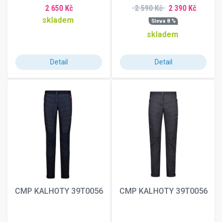
L-Long
2 650 Kč
2 590 Kč
2 390 Kč
M-Long
skladem
Sleva 8 %
S-Long
skladem
XL-Long
XL-S
Detail
Detail
XXL-Short
CMP KALHOTY 39T0056
CMP KALHOTY 39T0056