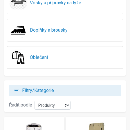
Vosky a přípravky na lyže
128
140
145
146-152
Doplňky a brousky
152
155
158-164
164
Oblečení
165
175
176
185
195
filter_list
Filtry/Kategorie
200
205
Řadit podle
210
215
225