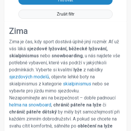
26
SILVINI
27
SKIVO
Zrušit filtr
30
SPINE
32
SPORTEN
Zima
33
SPYDER
34
Zima je čas, kdy sport dostává úplně jiný rozměr. Ať už
TECNICA
35
vás láká
sjezdové lyžování, běžecké lyžování,
Toko
36
skialpinismus
nebo
snowboarding
, u nás najdete vše
VAN DEER
37
potřebné vybavení, které vás podrží v jakýchkoli
VAUHTI
37,5
podmínkách. Vyberte si kvalitní
lyže
z nabídky
VOLKL
38
sjezdových modelů
, objevte lehké boty na
38,5
skialpinismus z kategorie
skialpinismus
nebo se
39
vybavte pro jízdu mimo sjezdovku.
40
Nezapomínejte ani na bezpečnost – dobře padnoucí
41
helma na snowboard
,
chránič páteře na lyže
či
41,5
chránič páteře dětský
by měly být samozřejmostí při
42
každém zimním dobrodružství. A pokud se chcete na
42,5
svahu cítit komfortně, sáhněte po
oblečení na lyže