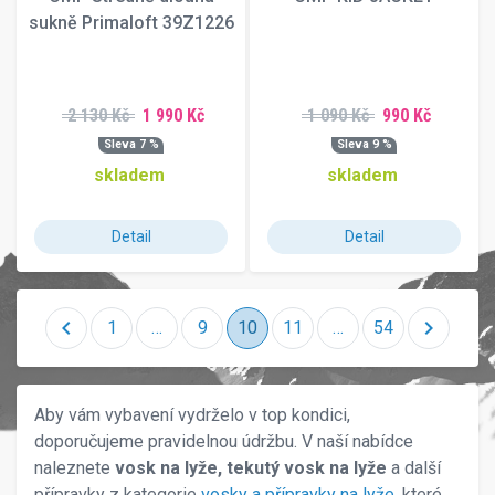
sukně Primaloft 39Z1226
2 130 Kč
1 990 Kč
1 090 Kč
990 Kč
Sleva 7 %
Sleva 9 %
skladem
skladem
Detail
Detail
chevron_left
chevron_right
1
…
9
10
11
…
54
Aby vám vybavení vydrželo v top kondici,
doporučujeme pravidelnou údržbu. V naší nabídce
naleznete
vosk na lyže, tekutý vosk na lyže
a další
přípravky z kategorie
vosky a přípravky na lyže
, které