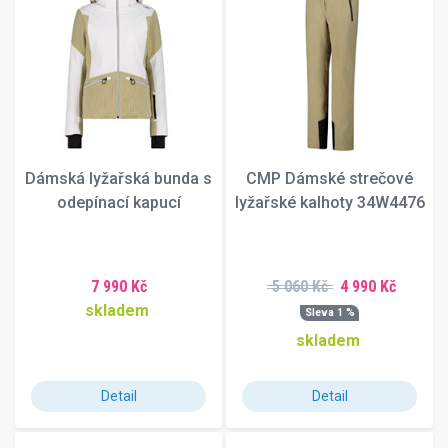
230
235
240
245
250
255
260
265
Dámská lyžařská bunda s
CMP Dámské strečové
270
odepínací kapucí
lyžařské kalhoty 34W4476
275
280
285
7 990 Kč
5 060 Kč
4 990 Kč
290
skladem
295
Sleva 1 %
300
skladem
305
315
Detail
Detail
325
335