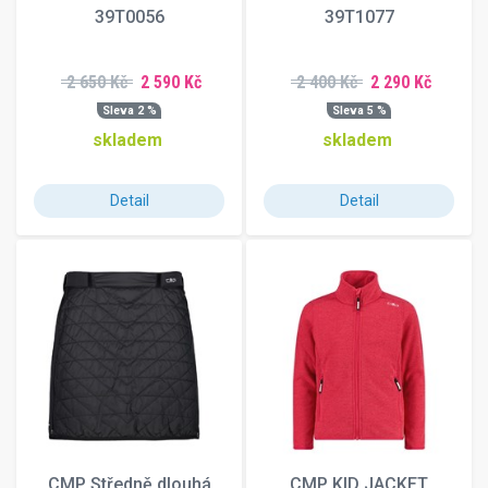
39T0056
39T1077
2 650 Kč
2 590 Kč
2 400 Kč
2 290 Kč
Sleva 2 %
Sleva 5 %
skladem
skladem
Detail
Detail
CMP Středně dlouhá
CMP KID JACKET