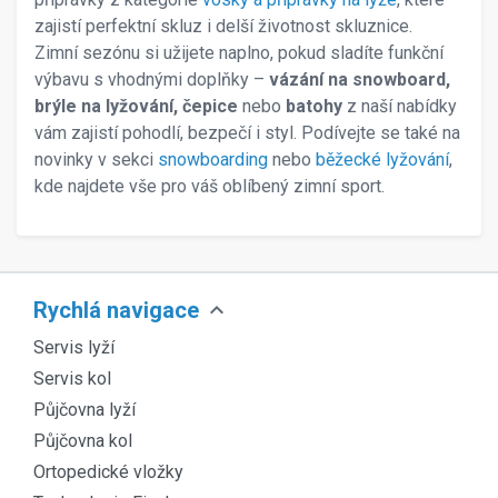
zajistí perfektní skluz i delší životnost skluznice.
Zimní sezónu si užijete naplno, pokud sladíte funkční
výbavu s vhodnými doplňky –
vázání na snowboard,
brýle na lyžování, čepice
nebo
batohy
z naší nabídky
vám zajistí pohodlí, bezpečí i styl. Podívejte se také na
novinky v sekci
snowboarding
nebo
běžecké lyžování
,
kde najdete vše pro váš oblíbený zimní sport.
expand_more
Rychlá navigace
Servis lyží
Servis kol
Půjčovna lyží
Půjčovna kol
Ortopedické vložky