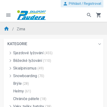
person
Přihlásit / Registrovat
menu
search
shopping_cart
home
Zima
KATEGORIE
Sjezdové lyžování
(455)
Běžecké lyžování
(110)
Skialpinismus
(49)
Snowboarding
(70)
Brýle
(28)
Helmy
(61)
Chrániče páteře
(18)
Vaky, tašky, batohy
(38)