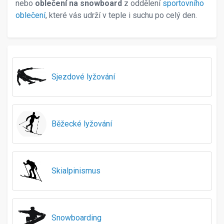
43
nebo
oblečení na snowboard
z oddělení
sportovního
44
oblečení
, které vás udrží v teple i suchu po celý den.
45
45,5
46
46-52
47
Sjezdové lyžování
48
48-52
50
51-54
Běžecké lyžování
51-55
52-54
52-55
52-56
Skialpinismus
53-55
53-56
54
54-56
Snowboarding