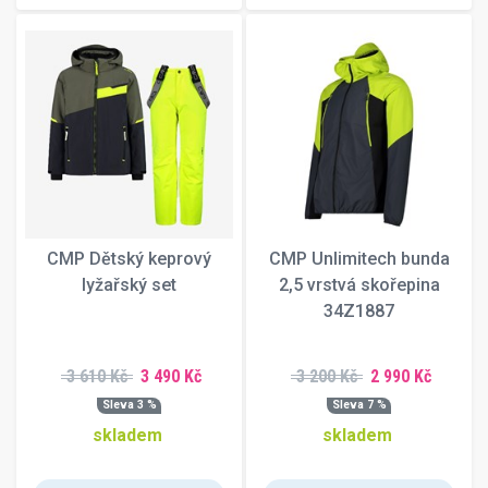
130 cm
132 cm
135 cm
138 cm
139 cm
140 cm
141 cm
142 cm
143 cm
144 cm
CMP Dětský keprový
CMP Unlimitech bunda
145 cm
lyžařský set
2,5 vrstvá skořepina
146 cm
34Z1887
147 cm
148 cm
3 610 Kč
3 490 Kč
3 200 Kč
2 990 Kč
149 cm
Sleva 3 %
Sleva 7 %
149W cm
skladem
skladem
150 cm
151 cm